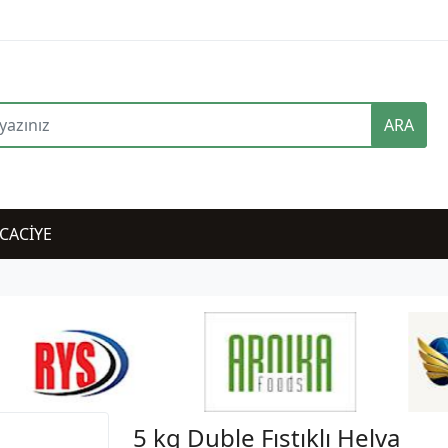
ARA
CACİYE
5 kg Duble Fıstıklı Helva