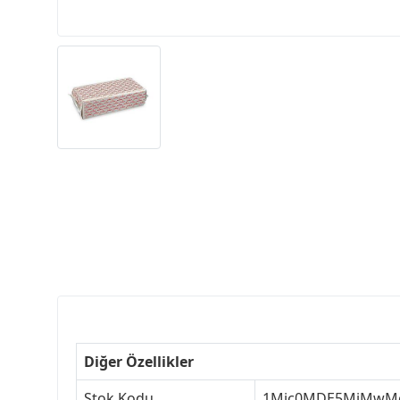
Diğer Özellikler
Stok Kodu
1Mjc0MDE5MjMwM