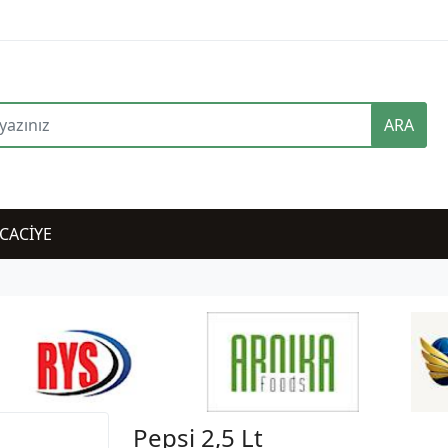
ARA
CACİYE
Pepsi 2,5 Lt