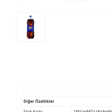
Diğer Özellikler
Stok Kodu
1MjUwMDczNzAwN