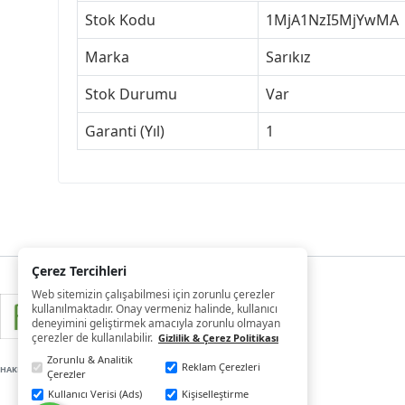
Stok Kodu
1MjA1NzI5MjYwMA
Marka
Sarıkız
Stok Durumu
Var
Garanti (Yıl)
1
Çerez Tercihleri
Web sitemizin çalışabilmesi için zorunlu çerezler
kullanılmaktadır. Onay vermeniz halinde, kullanıcı
deneyimini geliştirmek amacıyla zorunlu olmayan
çerezler de kullanılabilir.
Gizlilik & Çerez Politikası
Zorunlu & Analitik
Reklam Çerezleri
HAKLARI SAKLIDIR
Çerezler
Kullanıcı Verisi (Ads)
Kişiselleştirme