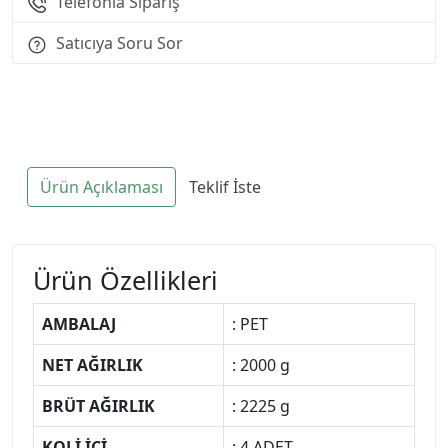
Telefonla Sipariş
Satıcıya Soru Sor
Ürün Açıklaması
Teklif İste
Ürün Özellikleri
AMBALAJ
: PET
NET AĞIRLIK
: 2000 g
BRÜT AĞIRLIK
: 2225 g
KOLİ İÇİ
: 4 ADET