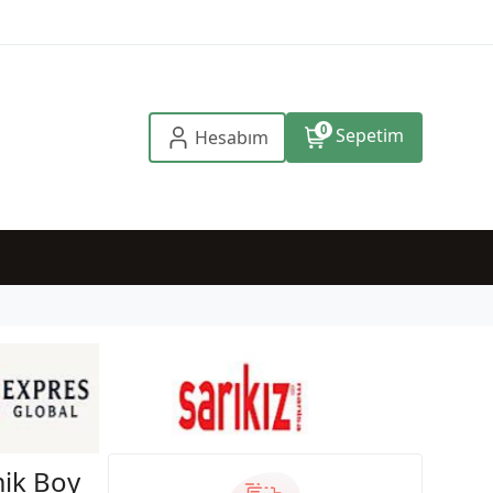
0
Sepetim
Hesabım
ik Boy