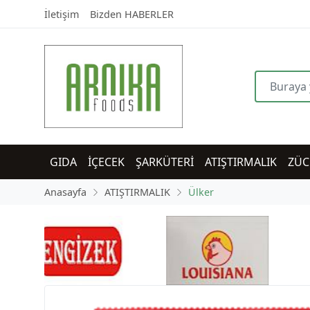
İletişim
Bizden HABERLER
GIDA
İÇECEK
ŞARKÜTERİ
ATIŞTIRMALIK
ZÜC
Anasayfa
ATIŞTIRMALIK
Ülker