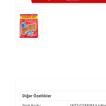
Diğer Özellikler
Stok Kodu
1NTIzOTM0MzUxNg