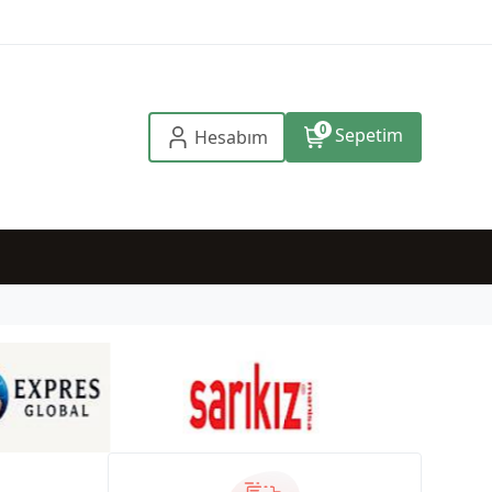
0
Sepetim
Hesabım