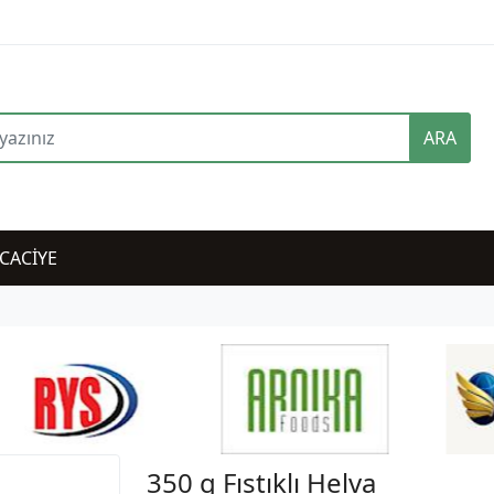
ARA
CACİYE
350 g Fıstıklı Helva