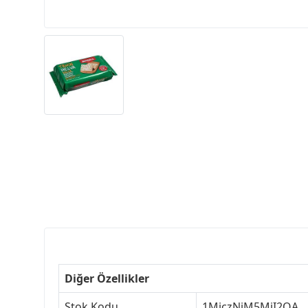
Diğer Özellikler
Stok Kodu
1MjczNjM5MjI2OA