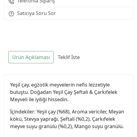
Telefonla Sipariş
Satıcıya Soru Sor
Ürün Açıklaması
Teklif İste
Yeşil çay, egzotik meyvelerin nefis lezzetiyle
buluştu. Doğadan Yeşil Çay Şeftali & Çarkıfelek
Meyveli ile iyiliği hissedin.
İçindekiler: Yeşil çay (%68), Aroma vericiler, Meyan
kökü, Stevya yaprağı, Şeftali (%0,2), Çarkıfelek
meyve suyu granülü (%0,2), Mango suyu granülü.