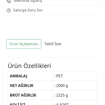
Telefonla Sipariş
Satıcıya Soru Sor
Ürün Açıklaması
Teklif İste
Ürün Özellikleri
AMBALAJ
: PET
NET AĞIRLIK
: 2000 g
BRÜT AĞIRLIK
: 2225 g
KOLİ İÇİ
: 4 ADET