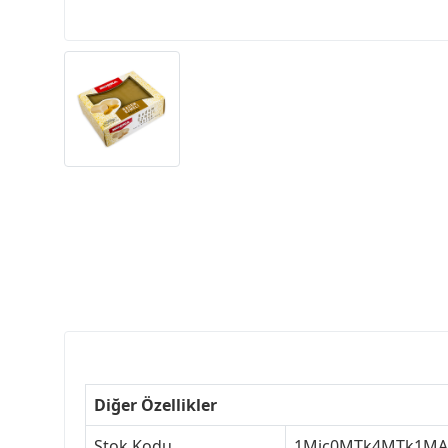
Diğer Özellikler
Stok Kodu
1Mjc0MTk4MTk1MA